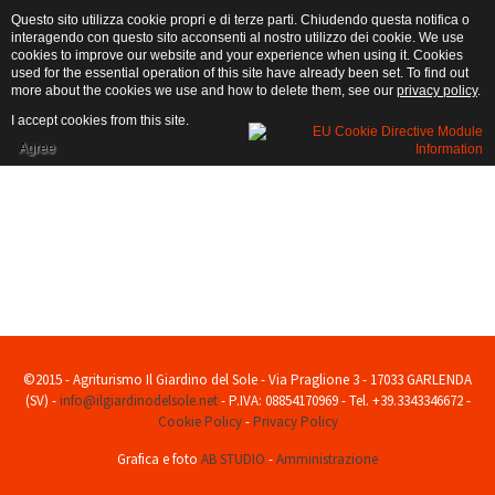
Questo sito utilizza cookie propri e di terze parti. Chiudendo questa notifica o
interagendo con questo sito acconsenti al nostro utilizzo dei cookie. We use
cookies to improve our website and your experience when using it. Cookies
used for the essential operation of this site have already been set. To find out
more about the cookies we use and how to delete them, see our
privacy policy
.
I accept cookies from this site.
Agree
La Piscina
Gli ospiti possono usufruire della piscina situata nella proprietà.
...Loading...
©2015 - Agriturismo Il Giardino del Sole - Via Praglione 3 - 17033 GARLENDA
(SV) -
info@ilgiardinodelsole.net
- P.IVA: 08854170969 - Tel. +39.3343346672 -
Cookie Policy
-
Privacy Policy
Grafica e foto
AB STUDIO
-
Amministrazione