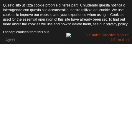
Questo sito utilizza cookie propri e di terze parti. Chiudendo questa notifica o
interagendo con questo sito acconsenti al nostro utilizzo dei cookie. We use
cookies to improve our website and your experience when using it. Cookies
used for the essential operation of this site have already been set. To find out
more about the cookies we use and how to delete them, see our
privacy policy
.
I accept cookies from this site.
Agree
RÈGLEMENT GÈNÈRAL
PRIX :
Prix pour une semaine ou un week-end ( deux nuits)
Basse saison : du 16/10 au 20/05
Moyenne saison : du 21/05 au 14/06 et du 11/09 au 15/10
Haute saison : du 15/06 au 10/09
Séjour minimum : 2 nuits
CE QUI EST INCLUS :
Ce prix comprend les services suivants : eau, électricité, gaz, linge de lit,
parking et piscine.