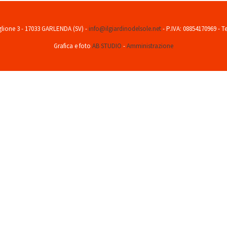
aglione 3 - 17033 GARLENDA (SV) -
info@ilgiardinodelsole.net
- P.IVA: 08854170969 - T
Grafica e foto
AB STUDIO
-
Amministrazione