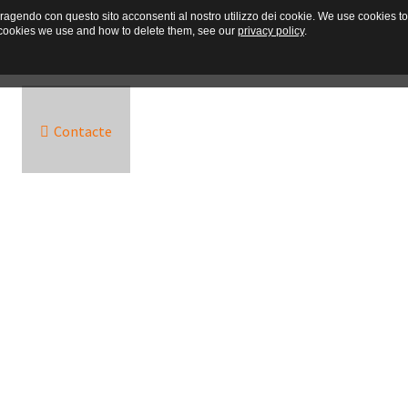
interagendo con questo sito acconsenti al nostro utilizzo dei cookie. We use cookies
he cookies we use and how to delete them, see our
privacy policy
.
s
Contacte
Les Environs
Photos
Off