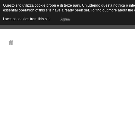
Questo sito utilizza cookie propri e di terze parti. Chiudendo questa notifica o 
essential operation of this site have already been set. To find out more about t
I accept cookies from this site.
Agree
La Maison de vacances
La Ferme
Où somme
Contacte
Il Giardino del Sole
Via Praglione 27 17033 Garlenda (Sv) - Italy
Tel. aziendale: +39.380.4333896
Cell. Leone Scacchi: +39.334.3346672
email:
info@ilgiardinodelsole.net