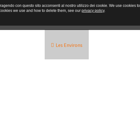
interagendo con questo sito acconsenti al nostro utilizzo dei cookie. We use cookies
he cookies we use and how to delete them, see our
privacy policy
.
s
Contacte
Les Environs
Photos
Off
...Loading...
ns médiévales. Il doit son origine à la fortification qui bloquait la vallée pendant
 se basait sur l’agriculture: en particulier sur la culture de la vigne et des fruit
L’abondante production d’olives permit le développement de l’industrie de l’huile et la
a dei Gumbi, itinéraire gastronomique et exposition-marché qui anime les caves et
et des maisons hautes, avec des archivoltes et des arcades. Le long de la route qu
ée pendant la période baroque. En empruntant un ancien chemin muletier, on arriv