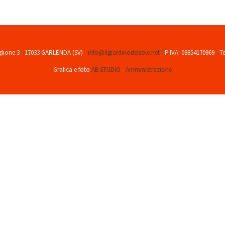
té fondée par Saint-Pierre.
aglione 3 - 17033 GARLENDA (SV) -
info@ilgiardinodelsole.net
- P.IVA: 08854170969 - T
Grafica e foto
AB STUDIO
-
Amministrazione