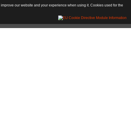
 to improve our website and your experience when using it. Cookies used for the
res
 la période byzantino-lombarde. Les structures des murs médiévaux encore visibles
s. Vers la fin du Moyen-âge, plusieurs activités artisanales se développèrent, en
 construction des premiers moulins, documentée dès le XIIIe siècle.
 les ruelles du centre historique. La partie la plus ancienne du bourg, dénommée
i relie l’ancien bourg à l’entrée des célèbres Grottes, on rencontre les vestiges
e à l’ancienne Abbaye de San Pietro ai monti in Varatella, construite sur une