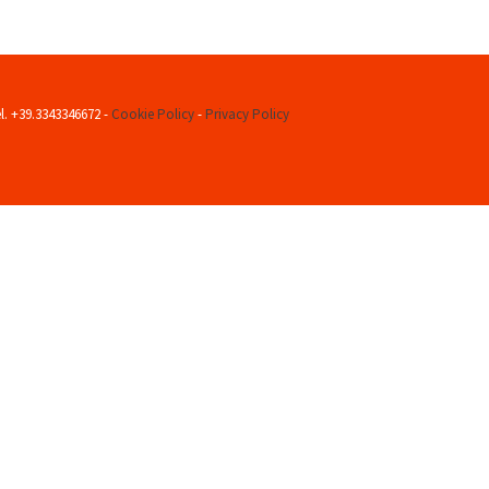
el. +39.3343346672 -
Cookie Policy
-
Privacy Policy