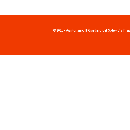
volonté de Charlemagne sur une précédente église qui, selon la légende, aurait é
©2015 - Agriturismo Il Giardino del Sole - Via Pr