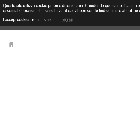
Questo sito utilizza cookie propri e di terze parti. Chiudendo questa notifica o 
essential operation of this site have already been set. To find out more about t
I accept cookies from this site.
Agree
La Maison de vacances
La Ferme
Où somme
Toirano
Toirano est un ancien bourg qui conserve des murailles, des donjons et des maiso
aujourd’hui montrent encore d’évidents vestiges des anciens portails. L’économie
particulier la fabrication du papier, activité florissante jusqu’au XVIIIe siècle. 
Les moulins, précisément, appelés gumbi, sont au centre, chaque été, de la Fest
“Toracco”, est entourée de murs. Elle est caractérisée par des ruelles étroites 
monumentaux de l’ancienne Chartreuse, construite en 1495 et amplement remani