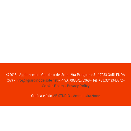
Production de printemps
: salade, les épinards, les betteraves, les pois, les
prunes, les prunes et les fraises sauvages
La production d'été
: fraises, cerises, prunes, Ramassin, oignons, pommes
de terre, l'ail, l'aubergine, la courgette, trompettes, le basilic, le persil, la
laitue, coeur de boeuf à la tomate.
...Loading...
©2015 - Agriturismo Il Giardino del Sole - Via Praglione 3 - 17033 GARLENDA
(SV) -
info@ilgiardinodelsole.net
- P.IVA: 08854170969 - Tel. +39.3343346672 -
Cookie Policy
-
Privacy Policy
Grafica e foto
AB STUDIO
-
Amministrazione