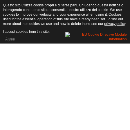
Questo sito utilizza cookie propri e di terze parti. Chiudendo questa notifica o
interagendo con questo sito acconsenti al nostro utilizzo dei cookie. We use
cookies to improve our website and your experience when using it. Cookies
used for the essential operation of this site have already been set. To find out
more about the cookies we use and how to delete them, see our
privacy policy
.
I accept cookies from this site.
Agree
...Loading...
La Ferme
Notre entreprise est située dans une vallée vert ensoleillée près du château de
Garlenda. Pour cultiver notre jardin, nous suivons la méthode d'agriculture
naturelle. Pour les fruits et légumes cultivés sans pesticides, sans engrais
chimiques. La récupération de la qualité de l'agriculture nécessite plus
d'efforts par l'agriculteur, mais aussi une qualité et un comportement
approprié du consommateur. Nous vous rappelons que nos produits sont
également préparés dans des bocaux en huile d'olive, des confitures et des
sauces tomate.
Automne Production
: poireaux, choux, le brocoli et romaine sarde, kiwi