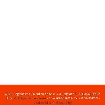
©2015 - Agriturismo Il Giardino del Sole - Via Praglione 3 - 17033 GARLENDA
(SV) -
info@ilgiardinodelsole.net
- P.IVA: 08854170969 - Tel. +39.3343346672 -
Cookie Policy
-
Privacy Policy