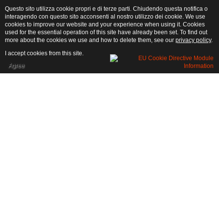
Questo sito utilizza cookie propri e di terze parti. Chiudendo questa notifica o
interagendo con questo sito acconsenti al nostro utilizzo dei cookie. We use
cookies to improve our website and your experience when using it. Cookies
used for the essential operation of this site have already been set. To find out
more about the cookies we use and how to delete them, see our
privacy policy
.
I accept cookies from this site.
Agree
où sommes
AGRITURISMO IL GIARDINO DEL SOLE - Via Praglione 3 - 17033 GARLENDA (SV)
- cell. Leone Scacchi +39.3343346672